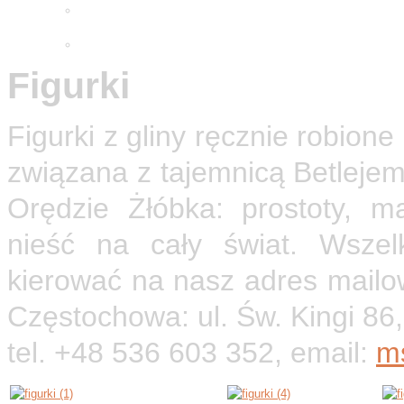
Adwentowa minuta skupienia
2025
Wielkopostne ćwiczenia 2026
Figurki
Figurki z gliny ręcznie robione
związana z tajemnicą Betlejem
Orędzie Żłóbka: prostoty, ma
nieść na cały świat. Wszel
kierować na nasz adres mailow
Częstochowa: ul. Św. Kingi 8
tel. +48 536 603 352, email:
m