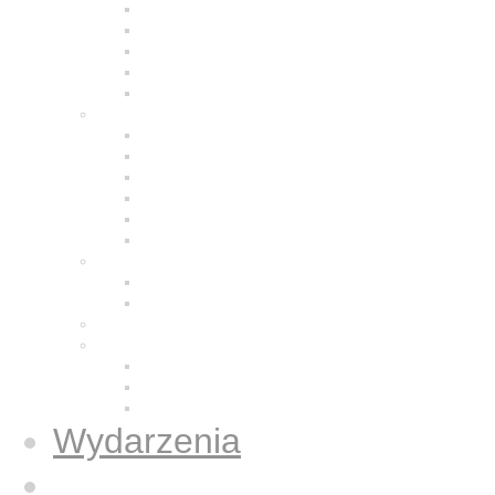
Modlitwa
Życie wspólnotowe
Praca z ludźmi
Bracia w Polsce
Brat Moris
Małe Siostry Jezusa
Charyzmat
Obecność w świecie
Małe Siostry w Polsce
Formacja
Historia
Galeria zdjęć
Świecka wspólnota
Wspólnota we Wrocławiu
Duży Dom
Osoby świeckie konsekrowane
Książki
Gazetki Jezus Caritas
Publikacje
Książki
Wydarzenia
Informacje