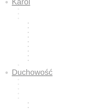
Karol
Kalendarium
Życiorys brata Karola
Nazaretańska duchowość
Odkrycie Jezusa z Nazaretu
Pragnienie pustyni
Naśladowanie Jezusa
Odkrywanie powołania
Modlitwa
Bycie dla bliźniego
Eucharystia
Adoracja
Kontemplacja
Modlitwa oddania
Duchowość
Życie Nazaretem
Dla sióstr zakonnych
Dla kapłanów
Dla osób świeckich
Mali Bracia Jezusa
Historia
Formacja