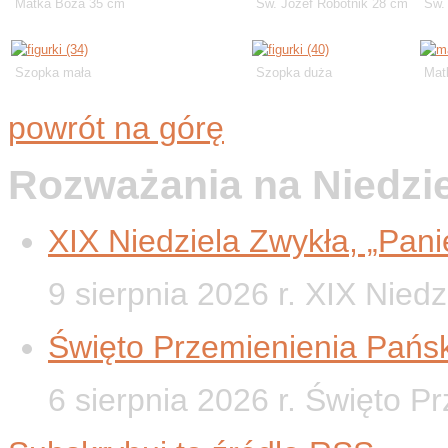
Matka Boża 35 cm
Św. Józef Robotnik 28 cm
Św. 
Szopka mała
Szopka duża
Mat
powrót na górę
Rozważania na Niedzi
XIX Niedziela Zwykła, „Panie
9 sierpnia 2026 r. XIX Nied
Święto Przemienienia Pańsk
6 sierpnia 2026 r. Święto P