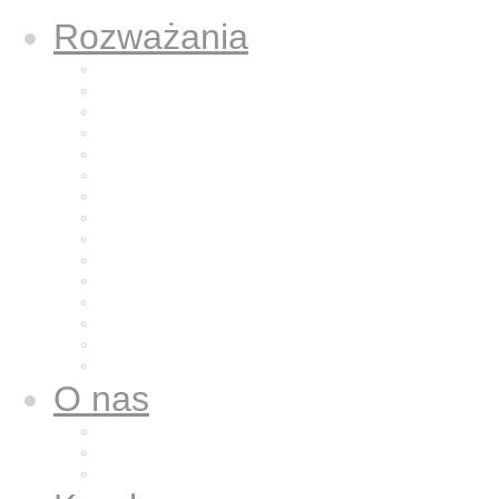
Rozważania
Aktualne rozważanie
Poprzednie rozważania
Archiwum 2025
Archiwum 2024
Archiwum 2023
Archiwum 2022
Archiwum 2021
Archiwum 2020
Archiwum 2019
Archiwum 2018
Archiwum 2017
Archiwum 2016
Archiwum 2015
Archiwum 2014
Archiwum 2013
O nas
Wspólnota nasza
Nazaret dla nas
Galeria zdjęć