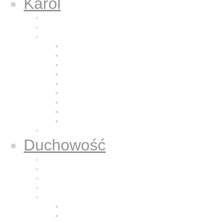
Karol
Kalendarium
Życiorys brata Karola
Nazaretańska duchowość
Odkrycie Jezusa z Nazaretu
Pragnienie pustyni
Naśladowanie Jezusa
Odkrywanie powołania
Modlitwa
Bycie dla bliźniego
Eucharystia
Adoracja
Kontemplacja
Modlitwa oddania
Duchowość
Życie Nazaretem
Dla sióstr zakonnych
Dla kapłanów
Dla osób świeckich
Mali Bracia Jezusa
Historia
Formacja