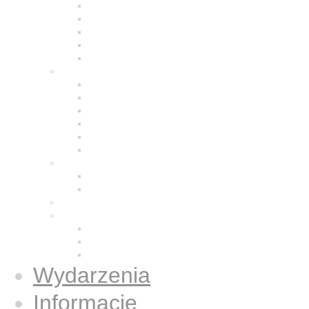
Modlitwa
Życie wspólnotowe
Praca z ludźmi
Bracia w Polsce
Brat Moris
Małe Siostry Jezusa
Charyzmat
Obecność w świecie
Małe Siostry w Polsce
Formacja
Historia
Galeria zdjęć
Świecka wspólnota
Wspólnota we Wrocławiu
Duży Dom
Osoby świeckie konsekrowane
Książki
Gazetki Jezus Caritas
Publikacje
Książki
Wydarzenia
Informacje