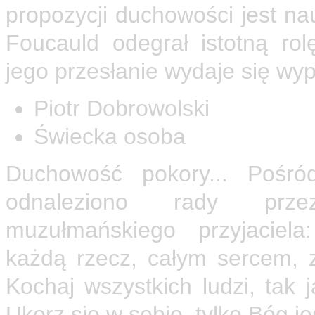
propozycji duchowości jest nau
Foucauld odegrał istotną rol
jego przesłanie wydaje się wyp
Piotr Dobrowolski
Świecka osoba
Duchowość pokory... Pośró
odnaleziono rady prz
muzułmańskiego przyjaciel
każdą rzecz, całym sercem, z 
Kochaj wszystkich ludzi, tak 
Ukorz się w sobie, tylko Bóg je