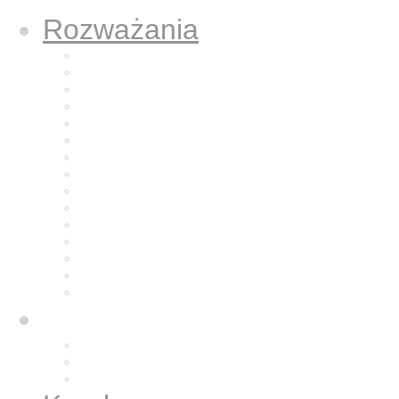
Rozważania
Aktualne rozważanie
Poprzednie rozważania
Archiwum 2025
Archiwum 2024
Archiwum 2023
Archiwum 2022
Archiwum 2021
Archiwum 2020
Archiwum 2019
Archiwum 2018
Archiwum 2017
Archiwum 2016
Archiwum 2015
Archiwum 2014
Archiwum 2013
O nas
Wspólnota nasza
Nazaret dla nas
Galeria zdjęć