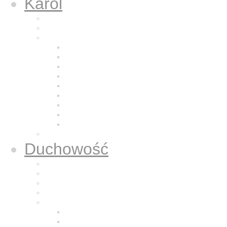
Karol
Kalendarium
Życiorys brata Karola
Nazaretańska duchowość
Odkrycie Jezusa z Nazaretu
Pragnienie pustyni
Naśladowanie Jezusa
Odkrywanie powołania
Modlitwa
Bycie dla bliźniego
Eucharystia
Adoracja
Kontemplacja
Modlitwa oddania
Duchowość
Życie Nazaretem
Dla sióstr zakonnych
Dla kapłanów
Dla osób świeckich
Mali Bracia Jezusa
Historia
Formacja