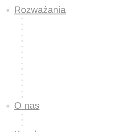
Rozważania
Aktualne rozważanie
Poprzednie rozważania
Archiwum 2025
Archiwum 2024
Archiwum 2023
Archiwum 2022
Archiwum 2021
Archiwum 2020
Archiwum 2019
Archiwum 2018
Archiwum 2017
Archiwum 2016
Archiwum 2015
Archiwum 2014
Archiwum 2013
O nas
Wspólnota nasza
Nazaret dla nas
Galeria zdjęć