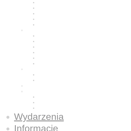
Modlitwa
Życie wspólnotowe
Praca z ludźmi
Bracia w Polsce
Brat Moris
Małe Siostry Jezusa
Charyzmat
Obecność w świecie
Małe Siostry w Polsce
Formacja
Historia
Galeria zdjęć
Świecka wspólnota
Wspólnota we Wrocławiu
Duży Dom
Osoby świeckie konsekrowane
Książki
Gazetki Jezus Caritas
Publikacje
Książki
Wydarzenia
Informacje