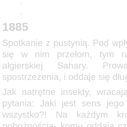
Adwentowa minuta skupienia
2025
Wielkopostne ćwiczenia 2026
1885
Spotkanie z pustynią. Pod w
się w nim przełom, tym r
algierskiej Sahary. Pro
spostrzeżenia, i oddaje się dł
Jak natrętne insekty, wrac
pytania: Jaki jest sens jeg
wszystko?! Na każdym kr
pobożnością- komu oddają cze