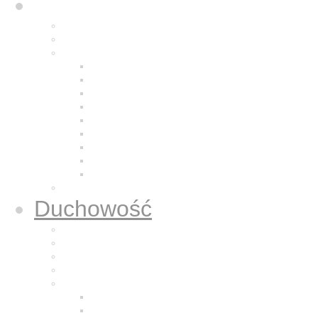
Karol
Kalendarium
Życiorys brata Karola
Nazaretańska duchowość
Odkrycie Jezusa z Nazaretu
Pragnienie pustyni
Naśladowanie Jezusa
Odkrywanie powołania
Modlitwa
Bycie dla bliźniego
Eucharystia
Adoracja
Kontemplacja
Modlitwa oddania
Duchowość
Życie Nazaretem
Dla sióstr zakonnych
Dla kapłanów
Dla osób świeckich
Mali Bracia Jezusa
Historia
Formacja