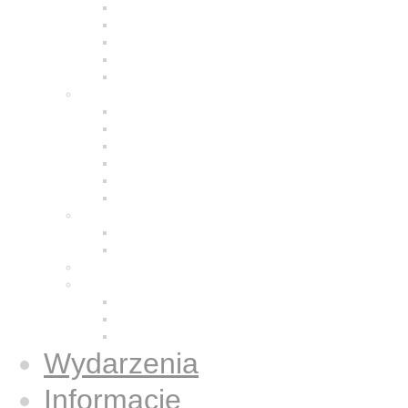
Modlitwa
Życie wspólnotowe
Praca z ludźmi
Bracia w Polsce
Brat Moris
Małe Siostry Jezusa
Charyzmat
Obecność w świecie
Małe Siostry w Polsce
Formacja
Historia
Galeria zdjęć
Świecka wspólnota
Wspólnota we Wrocławiu
Duży Dom
Osoby świeckie konsekrowane
Książki
Gazetki Jezus Caritas
Publikacje
Książki
Wydarzenia
Informacje