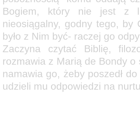
Bogiem, który nie jest z l
nieosiągalny, godny tego, by
było z Nim być- raczej go odpy
Zaczyna czytać Biblię, filoz
rozmawia z Marią de Bondy o 
namawia go, żeby poszedł do
udzieli mu odpowiedzi na nurt
Islam wywarł na mnie potężne
tych dusz żyjących w ciągłej 
coś głębszego i prawdziwszeg