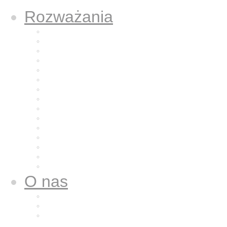
Rozważania
Aktualne rozważanie
Poprzednie rozważania
Archiwum 2025
Archiwum 2024
Archiwum 2023
Archiwum 2022
Archiwum 2021
Archiwum 2020
Archiwum 2019
Archiwum 2018
Archiwum 2017
Archiwum 2016
Archiwum 2015
Archiwum 2014
Archiwum 2013
O nas
Wspólnota nasza
Nazaret dla nas
Galeria zdjęć