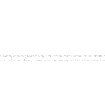
 Naszą wspólnotę tworzą: Mały Brat Jezusa, Mała Siostra Jezusa, siostra 
ty Jezus Caritas, klerycy z seminarium duchownego w Opolu i Koszalinie, ś